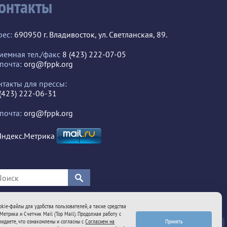
онтакты
рес:
690950 г. Владивосток, ул. Светланская, 89.
иемная тел./факс
8 (423) 222-07-05
 почта:
org@fppk.org
нтакты для прессы:
 (423) 222-06-31
 почта:
org@fppk.org
kie-файлы для удобства пользователей, а также средства
Метрика и Счетчик Mail (Top Mail). Продолжая работу с
Принять
рждаете, что ознакомлены и согласны с
Согласием на