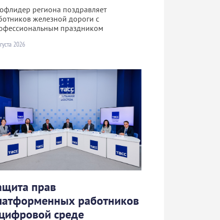
офлидер региона поздравляет
ботников железной дороги с
офессиональным праздником
густа 2026
ащита прав
латформенных работников
 цифровой среде