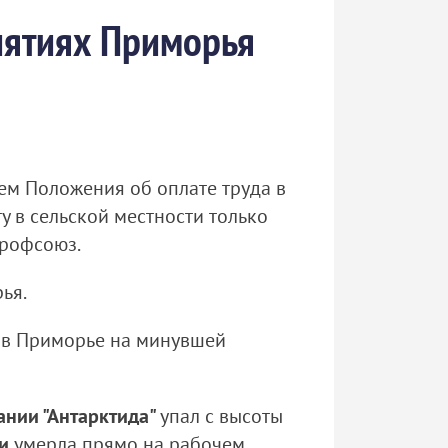
иятиях Приморья
ем Положения об оплате труда в
у в сельской местности только
профсоюз.
ья.
 в Приморье на минувшей
нии "Антарктида"
упал с высоты
ви
умерла прямо на рабочем