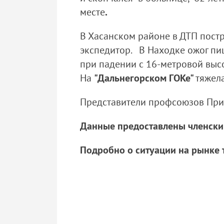
месте
.
В Хасанском районе в ДТП пост
экспедитор. В Находке ожог п
при падении с 16-метровой выс
На
"Дальнегорском ГОКе"
тяжел
Представители профсоюзов Прим
Данные предоставлены членск
Подробно о ситуации на рынке 