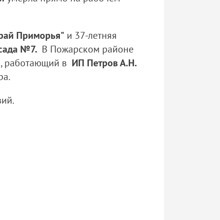
 рай Приморья"
и 37-летняя
 сада №7.
В Пожарском районе
к, работающий в
ИП Петров А.Н.
ра.
ий.