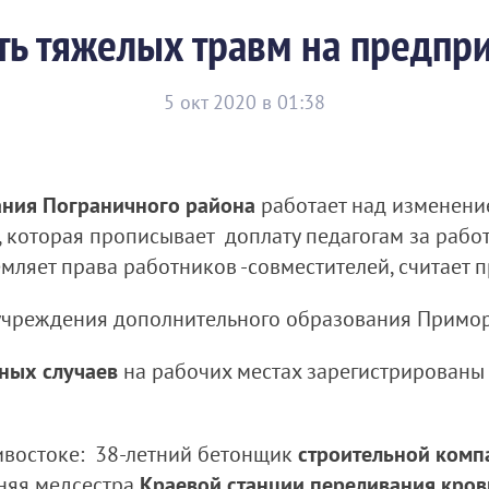
ять тяжелых травм на предпр
5 окт 2020 в 01:38
ания Пограничного района
работает над изменени
, которая прописывает доплату педагогам за работ
мляет права работников -совместителей, считает 
 учреждения дополнительного образования Примор
ных случаев
на рабочих местах зарегистрированы
востоке: 38-летний бетонщик
строительной компа
тняя медсестра
Краевой станции переливания кро