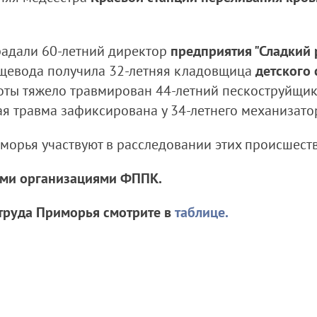
радали 60-летний директор
предприятия "Сладкий
ищевода получила 32-летняя кладовщица
детского
оты тяжело травмирован 44-летний пескоструйщи
ая травма зафиксирована у 34-летнего механизато
орья участвуют в расследовании этих происшеств
ими организациями ФППК.
труда Приморья смотрите в
таблице
.