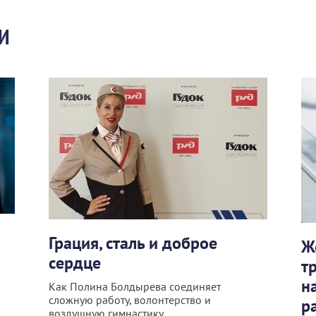
И
Грация, сталь и доброе
Ж
сердце
т
н
Как Полина Болдырева соединяет
сложную работу, волонтерство и
р
воздушную гимнастику