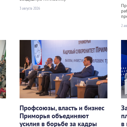
Пр
3 августа 2026
ра
пр
2 ав
Профсоюзы, власть и бизнес
З
Приморья объединяют
п
усилия в борьбе за кадры
в