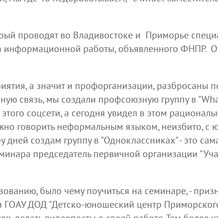
орый проводят во Владивостоке и Приморье спец
а информационной работы, объявленного ФНПР. О
иятия, а значит и профорганизации, разбросаны 
вную связь, мы создали профсоюзную группу в "Wha
этого соцсети, а сегодня увидел в этом рациональ
жно говорить неформальным языком, неизбито, с ю
у дней создам группу в "Одноклассниках" - это са
семинара председатель первичной организации "Уч
азованию, было чему поучиться на семинаре, - при
 ГОАУ ДОД "Детско-юношеский центр Приморского 