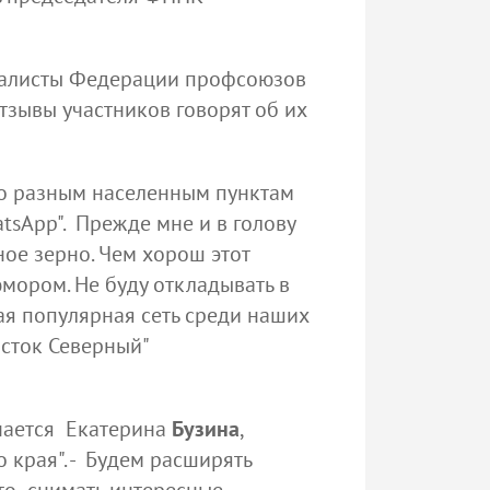
иалисты Федерации профсоюзов
тзывы участников говорят об их
по разным населенным пунктам
tsApp". Прежде мне и в голову
ное зерно. Чем хорош этот
мором. Не буду откладывать в
мая популярная сеть среди наших
асток Северный"
знается Екатерина
Бузина
,
края". - Будем расширять