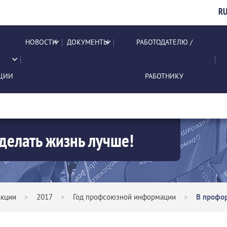
R
НОВОСТИ
ДОКУМЕНТЫ
РАБОТОДАТЕЛЮ /
ЦИИ
РАБОТНИКУ
делать жизнь лучше!
кции
>
2017
>
Год профсоюзной информации
>
В профор