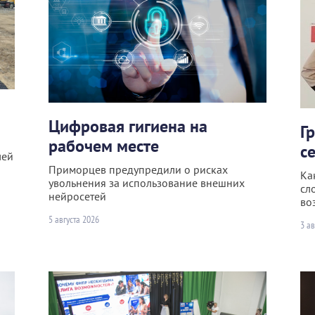
Цифровая гигиена на
Г
рабочем месте
с
лей
Приморцев предупредили о рисках
Ка
увольнения за использование внешних
сл
нейросетей
во
5 августа 2026
3 ав