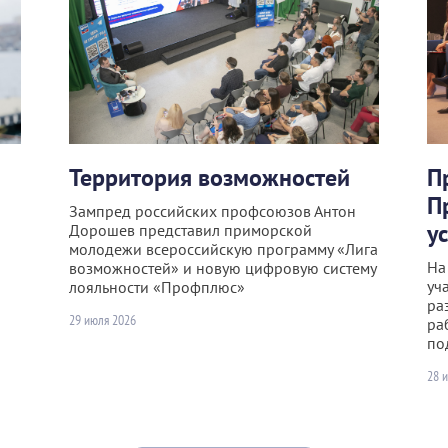
Территория возможностей
П
П
Зампред российских профсоюзов Антон
у
Дорошев представил приморской
молодежи всероссийскую программу «Лига
На
возможностей» и новую цифровую систему
уч
лояльности «Профплюс»
ра
29 июля 2026
ра
по
28 