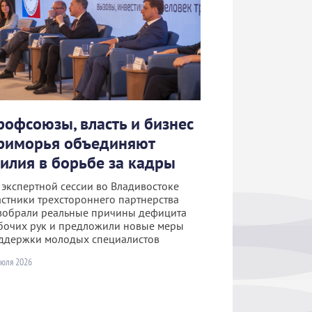
рофсоюзы, власть и бизнес
риморья объединяют
силия в борьбе за кадры
 экспертной сессии во Владивостоке
астники трехстороннего партнерства
зобрали реальные причины дефицита
бочих рук и предложили новые меры
ддержки молодых специалистов
июля 2026