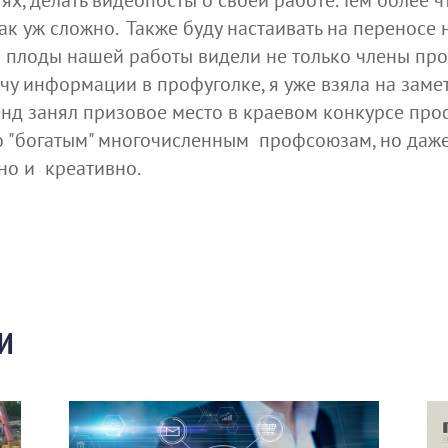
ях, делать видеопосты о своей работе. Тем более 
ак уж сложно. Также буду настаивать на переносе 
 плоды нашей работы видели не только члены проф
у информации в профуголке, я уже взяла на замет
нд занял призовое место в краевом конкурсе про
ько "богатым" многочисленным профсоюзам, но да
тно и креативно.
И