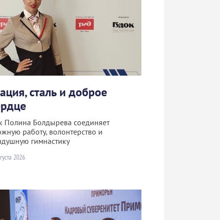
рация, сталь и доброе
ердце
к Полина Болдырева соединяет
ожную работу, волонтерство и
здушную гимнастику
густа 2026