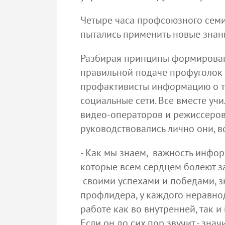
Четыре часа профсоюзного семин
пытались применить новые знани
Разбирая принципы формировани
правильной подаче профуголок
профактивисты информацию о т
социальные сети. Все вместе уч
видео-операторов и режиссеров
руководствовались лично они, в
- Как мы знаем, важность инфо
которые всем сердцем болеют за
своими успехами и победами, з
профлидера, у каждого неравно
работе как во внутренней, так и
Если он до сих пор звучит - зна