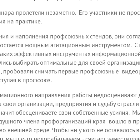
ара пролетели незаметно. Его участники не прост
я на практике.
я и наполнения профсоюзных стендов, они соглас
 остается мощным агитационным инструментом. С
аких эффективных инструментах информационной 
ились выбирать оптимальные для своей организаци
, пробовали снимать первые профсоюзные видеоро
ступая в профсоюз.
рмационного направления работы недооценивают 
 свои организации, предприятия и судьбу отрасли в
начит обесцениваете свои собственные усилия. Мы
душного члена профорганизаций края вошло в при
 во внешней среде. Чтобы ни у кого не оставалось
чит, мы где-то недорабатываем, - считает заместит