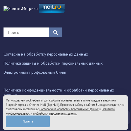
Согласие на обработку персональных данных
Политика защиты и обработки персональных данных
Электронный профсоюзный билет
Политика конфиденциальности и обработки персональных
данных
Мы используем cookie-файлы для удобства пользователей, а также средства аналитики
Яндекс.Метрика и Счетчик Mail (Top Mail). Продолжая работу с сайтом, Вы подтверждаете, что
ознакомлены и согласны с
Согласием на обработку персональных данных
и
Политикой
конфиденциальности и обработки персональных данных
.
© Все права защищены 2025. Федерация Независимых
Принять
Профсоюзов Приморского края.