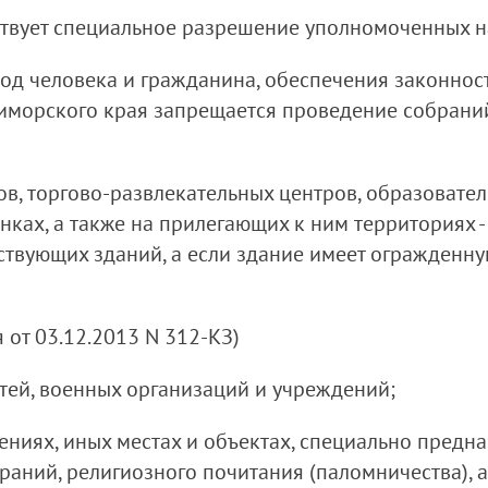
тствует специальное разрешение уполномоченных н
обод человека и гражданина, обеспечения законно
иморского края запрещается проведение собраний,
тов, торгово-развлекательных центров, образовате
ках, а также на прилегающих к ним территориях -
твующих зданий, а если здание имеет огражденну
от 03.12.2013 N 312-КЗ)
тей, военных организаций и учреждений;
жениях, иных местах и объектах, специально предн
аний, религиозного почитания (паломничества), 