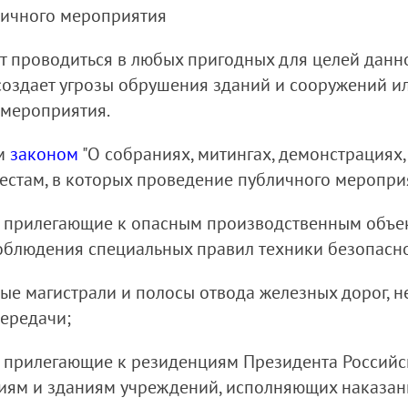
бличного мероприятия
т проводиться в любых пригодных для целей данн
 создает угрозы обрушения зданий и сооружений и
 мероприятия.
ым
законом
"О собраниях, митингах, демонстрациях,
местам, в которых проведение публичного мероприя
о прилегающие к опасным производственным объе
соблюдения специальных правил техники безопасно
е магистрали и полосы отвода железных дорог, неф
ередачи;
о прилегающие к резиденциям Президента Российс
иям и зданиям учреждений, исполняющих наказан