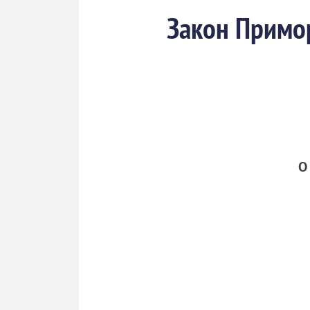
Закон Примор
О