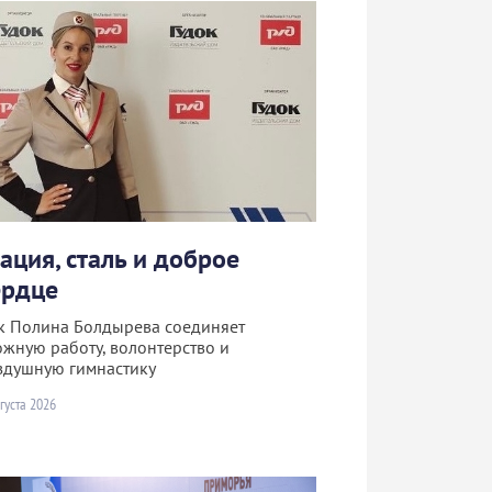
рация, сталь и доброе
ердце
к Полина Болдырева соединяет
ожную работу, волонтерство и
здушную гимнастику
густа 2026