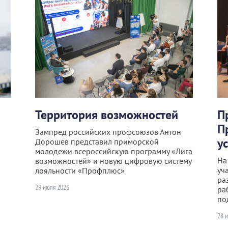
Территория возможностей
П
П
Зампред российских профсоюзов Антон
у
Дорошев представил приморской
молодежи всероссийскую программу «Лига
На
возможностей» и новую цифровую систему
уч
лояльности «Профплюс»
ра
29 июля 2026
ра
по
28 