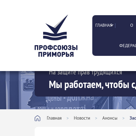
ГЛАВНАЯ
О
ФЕДЕРА
На защите прав трудящихся
Мы работаем, чтобы с
Главная
>
Новости
>
Анонсы
>
За