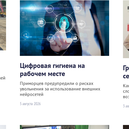
Цифровая гигиена на
Г
рабочем месте
с
лей
Приморцев предупредили о рисках
Ка
увольнения за использование внешних
сл
нейросетей
во
5 августа 2026
3 ав