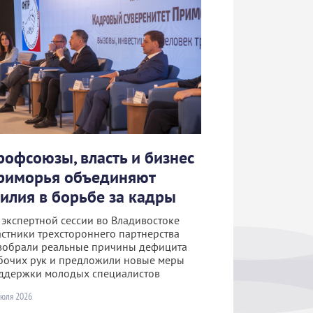
рофсоюзы, власть и бизнес
риморья объединяют
силия в борьбе за кадры
 экспертной сессии во Владивостоке
астники трехстороннего партнерства
зобрали реальные причины дефицита
бочих рук и предложили новые меры
ддержки молодых специалистов
июля 2026