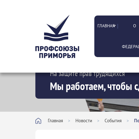
ГЛАВНАЯ
О
ФЕДЕРА
На защите прав трудящихся
Мы работаем, чтобы с
Главная
>
Новости
>
События
>
По