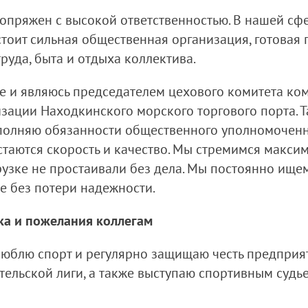
сопряжен с высокой ответственностью. В нашей с
й стоит сильная общественная организация, готова
руда, быта и отдыха коллектива.
е и являюсь председателем цехового комитета к
ации Находкинского морского торгового порта. Та
олняю обязанности общественного уполномоченно
таются скорость и качество. Мы стремимся макси
рузке не простаивали без дела. Мы постоянно ище
 без потери надежности.
ка и пожелания коллегам
люблю спорт и регулярно защищаю честь предприят
тельской лиги, а также выступаю спортивным судь