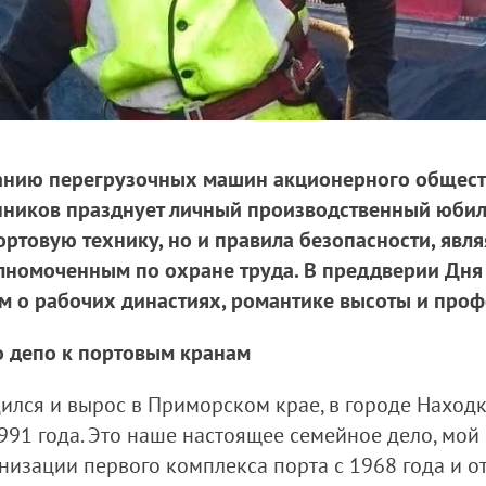
ванию перегрузочных машин акционерного общес
нников празднует личный производственный юбиле
ортовую технику, но и правила безопасности, явл
номоченным по охране труда. В преддверии Дня 
м о рабочих династиях, романтике высоты и про
го депо к портовым кранам
ился и вырос в Приморском крае, в городе Находк
991 года. Это наше настоящее семейное дело, мой
анизации первого комплекса порта с 1968 года и 