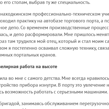
о его стопам, выбрав ту же специальность.
в находкинском профессионально-техническом уч
оходил практику на автобазе торгового порта, а п
зное депо. Со временем производственные процесс
сь, и депо расформировали. Мне пришлось менять
 раз там трудился мой отец, который и стал моим 
вом я постепенно осваивал сложную технику, связа
омных портальных кранов.
велирная работа на высоте
а во мне с самого детства. Мне всегда нравилось 
ройство прибора изнутри. В порту это увлечение
ась возможность работать с серьезными машинами.
бригадой, занимаясь обслуживанием перегрузочно