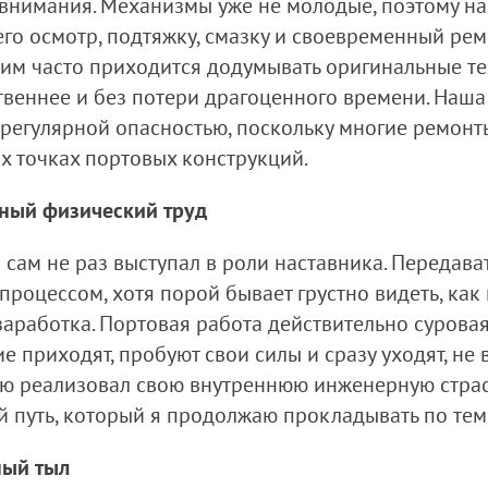
 внимания. Механизмы уже не молодые, поэтому на
о осмотр, подтяжку, смазку и своевременный рем
очим часто приходится додумывать оригинальные т
твеннее и без потери драгоценного времени. Наша 
 регулярной опасностью, поскольку многие ремонт
х точках портовых конструкций.
ьный физический труд
я сам не раз выступал в роли наставника. Переда
процессом, хотя порой бывает грустно видеть, ка
заработка. Портовая работа действительно суровая,
е приходят, пробуют свои силы и сразу уходят, не
тью реализовал свою внутреннюю инженерную страст
й путь, который я продолжаю прокладывать по тем 
ный тыл