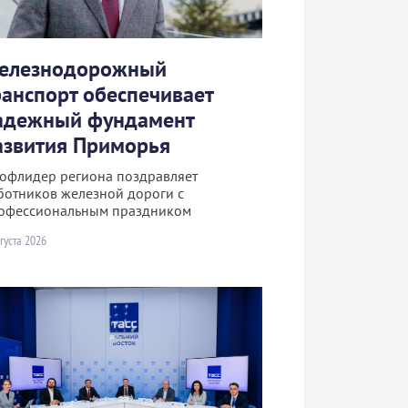
елезнодорожный
ранспорт обеспечивает
адежный фундамент
азвития Приморья
офлидер региона поздравляет
ботников железной дороги с
офессиональным праздником
густа 2026