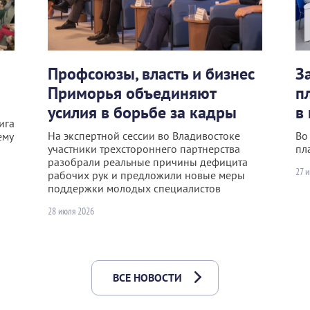
Профсоюзы, власть и бизнес
З
Приморья объединяют
п
усилия в борьбе за кадры
в
ига
На экспертной сессии во Владивостоке
Во
ему
участники трехстороннего партнерства
пл
разобрали реальные причины дефицита
27 
рабочих рук и предложили новые меры
поддержки молодых специалистов
28 июля 2026
ВСЕ НОВОСТИ