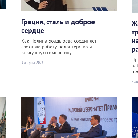
Грация, сталь и доброе
Ж
сердце
т
н
Как Полина Болдырева соединяет
сложную работу, волонтерство и
р
воздушную гимнастику
Пр
3 августа 2026
ра
пр
2 ав