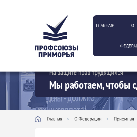
ГЛАВНАЯ
О
ФЕДЕРА
На защите прав трудящихся
Мы работаем, чтобы с
Главная
>
О Федерации
>
Приемная