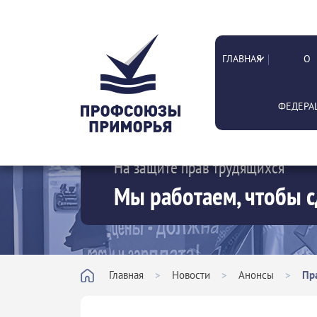
ГЛАВНАЯ
О
ФЕДЕРА
На защите прав трудящихся
Мы работаем, чтобы с
Главная
>
Новости
>
Анонсы
>
Пр