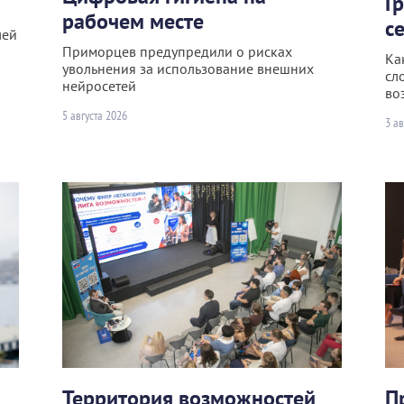
Г
рабочем месте
с
лей
Приморцев предупредили о рисках
Ка
увольнения за использование внешних
сл
нейросетей
во
5 августа 2026
3 ав
Территория возможностей
П