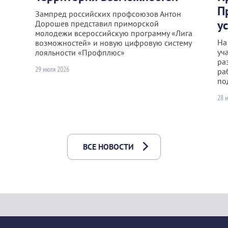
П
Зампред российских профсоюзов Антон
у
Дорошев представил приморской
молодежи всероссийскую программу «Лига
На
возможностей» и новую цифровую систему
уч
лояльности «Профплюс»
ра
29 июля 2026
ра
по
28 
ВСЕ НОВОСТИ