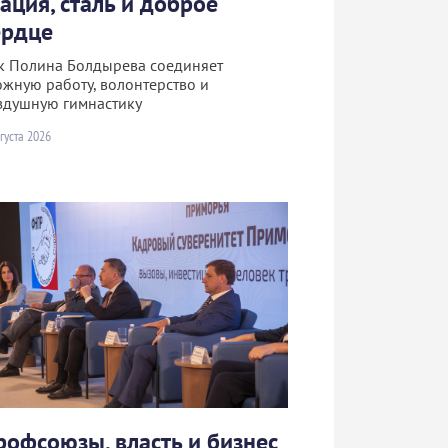
рация, сталь и доброе
ердце
к Полина Болдырева соединяет
ожную работу, волонтерство и
здушную гимнастику
густа 2026
рофсоюзы, власть и бизнес