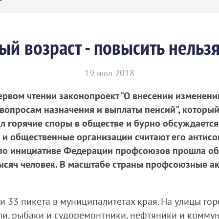
й возраст - повысить нельз
19 июл 2018
первом чтении законопроект "О внесении изменен
вопросам назначения и выплаты пенсий", которы
ал горячие споры в обществе и бурно обсуждается
и и общественные организации считают его анти
по инициативе Федерации профсоюзов прошла общ
тысяч человек. В масштабе страны профсоюзные а
 33 пикета в муниципалитетах края. На улицы гор
ели, рыбаки и судоремонтники, нефтяники и комму