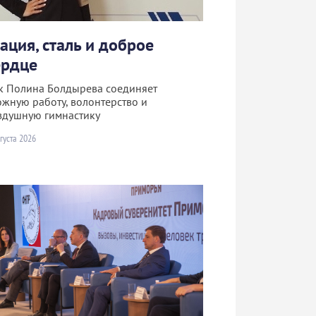
рация, сталь и доброе
ердце
к Полина Болдырева соединяет
ожную работу, волонтерство и
здушную гимнастику
густа 2026