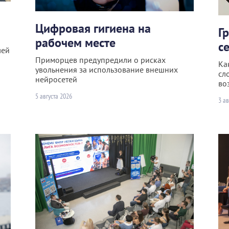
Цифровая гигиена на
Г
рабочем месте
с
лей
Приморцев предупредили о рисках
Ка
увольнения за использование внешних
сл
нейросетей
во
5 августа 2026
3 ав