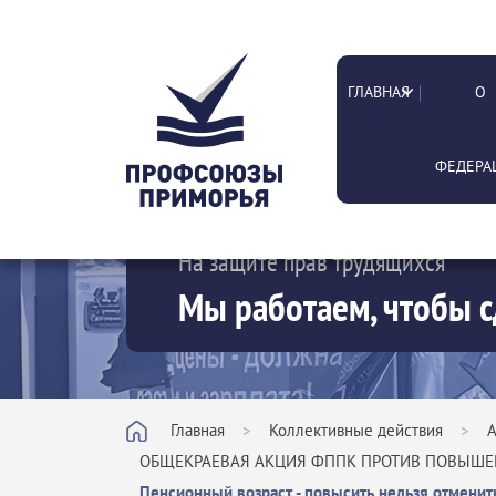
ГЛАВНАЯ
О
ФЕДЕРА
На защите прав трудящихся
Мы работаем, чтобы с
Главная
>
Коллективные действия
>
А
ОБЩЕКРАЕВАЯ АКЦИЯ ФППК ПРОТИВ ПОВЫШЕН
Пенсионный возраст - повысить нельзя отменит