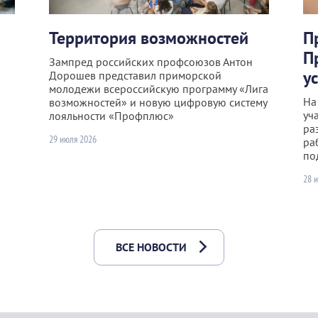
Территория возможностей
П
П
Зампред российских профсоюзов Антон
у
Дорошев представил приморской
молодежи всероссийскую программу «Лига
На
возможностей» и новую цифровую систему
уч
лояльности «Профплюс»
ра
29 июля 2026
ра
по
28 
ВСЕ НОВОСТИ