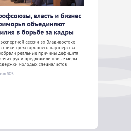
рофсоюзы, власть и бизнес
риморья объединяют
силия в борьбе за кадры
 экспертной сессии во Владивостоке
астники трехстороннего партнерства
зобрали реальные причины дефицита
бочих рук и предложили новые меры
ддержки молодых специалистов
июля 2026