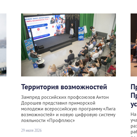
Территория возможностей
П
П
Зампред российских профсоюзов Антон
у
Дорошев представил приморской
молодежи всероссийскую программу «Лига
На
возможностей» и новую цифровую систему
уч
лояльности «Профплюс»
ра
29 июля 2026
ра