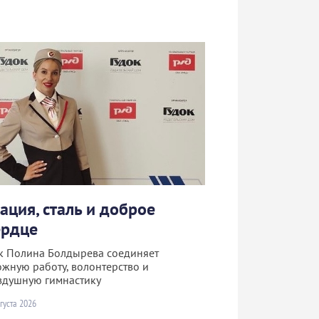
рация, сталь и доброе
ердце
к Полина Болдырева соединяет
ожную работу, волонтерство и
здушную гимнастику
густа 2026