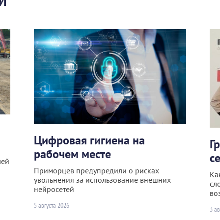
И
Цифровая гигиена на
Г
рабочем месте
с
лей
Приморцев предупредили о рисках
Ка
увольнения за использование внешних
сл
нейросетей
во
5 августа 2026
3 ав